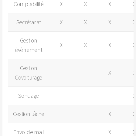
Comptabilité
X
X
X
X
Secrétariat
X
X
X
X
Gestion
X
X
X
X
évènement
Gestion
X
X
Covoiturage
Sondage
X
Gestion tâche
X
X
Envoi de mail
X
X