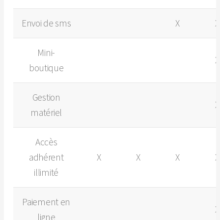
Envoi de sms
X
X
Mini-
X
boutique
Gestion
X
matériel
Accès
adhérent
X
X
X
X
illimité
Paiement en
X
ligne