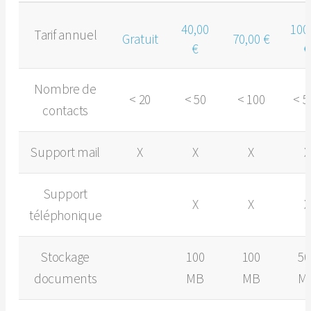
40,00
100
Tarif annuel
Gratuit
70,00 €
€
€
Nombre de
< 20
< 50
< 100
< 5
contacts
Support mail
X
X
X
X
Support
X
X
X
téléphonique
Stockage
100
100
50
documents
MB
MB
M