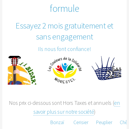
formule
Essayez 2 mois gratuitement et
sans engagement
Ils nous font confiance!
Nos prix ci-dessous sont Hors Taxes et annuels (
en
savoir plus sur notre société
)
Bonzaï
Cerisier
Peuplier
Chê